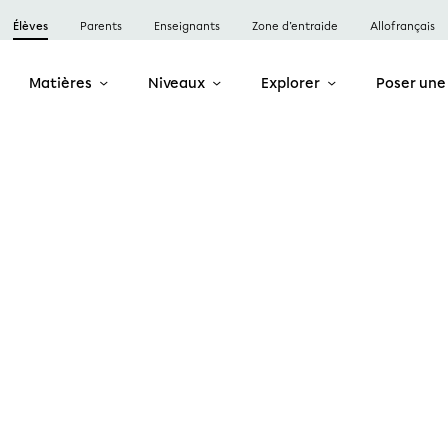
Élèves
Parents
Enseignants
Zone d’entraide
Allofrançais
Matières
Niveaux
Explorer
Poser une