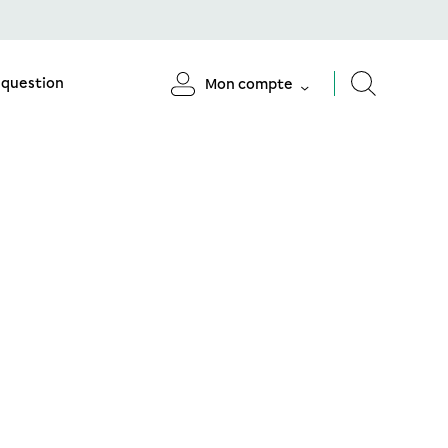
 question
Mon compte