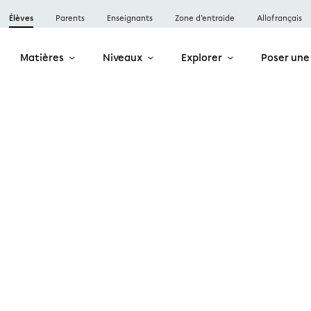
Élèves
Parents
Enseignants
Zone d’entraide
Allofrançais
Matières
Niveaux
Explorer
Poser une