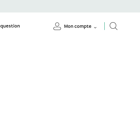
 question
Mon compte