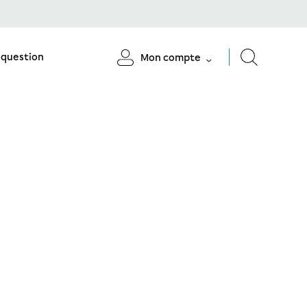
 question
Mon compte