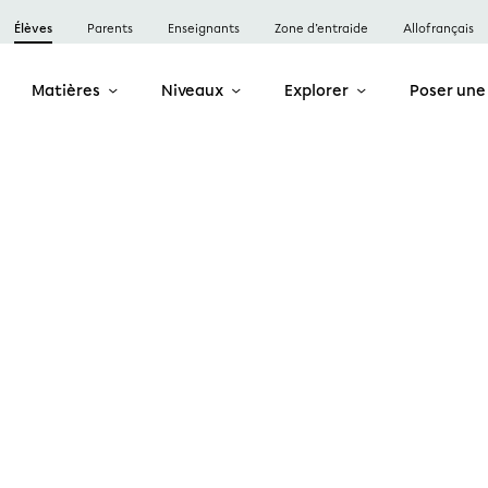
Élèves
Parents
Enseignants
Zone d’entraide
Allofrançais
Matières
Niveaux
Explorer
Poser une