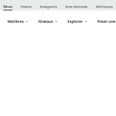
Élèves
Parents
Enseignants
Zone d’entraide
Allofrançais
Matières
Niveaux
Explorer
Poser une