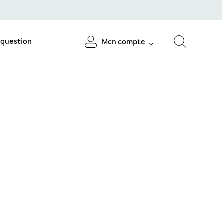
 question
Mon compte