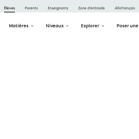
Élèves
Parents
Enseignants
Zone d’entraide
Allofrançais
Matières
Niveaux
Explorer
Poser une