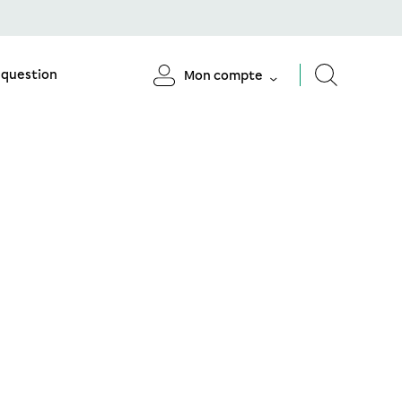
 question
Mon compte