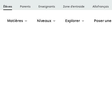
Élèves
Parents
Enseignants
Zone d’entraide
Allofrançais
Matières
Niveaux
Explorer
Poser une