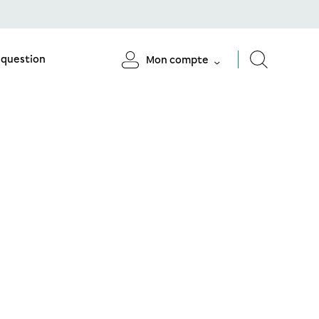
 question
Mon compte