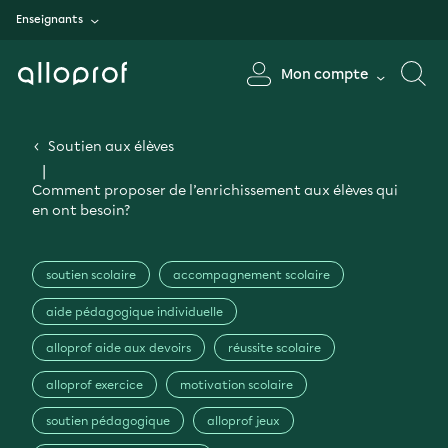
Enseignants
Mon compte
Soutien aux élèves
Comment proposer de l’enrichissement aux élèves qui
en ont besoin?
soutien scolaire
accompagnement scolaire
aide pédagogique individuelle
alloprof aide aux devoirs
réussite scolaire
alloprof exercice
motivation scolaire
soutien pédagogique
alloprof jeux