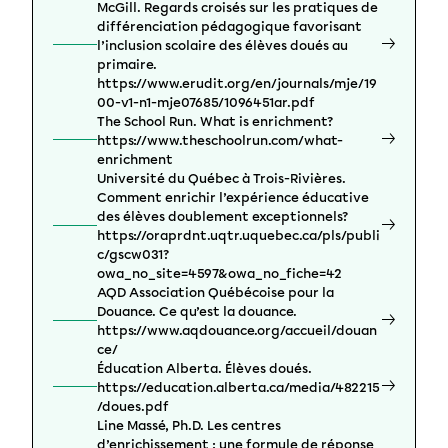
McGill. Regards croisés sur les pratiques de
différenciation pédagogique favorisant
l’inclusion scolaire des élèves doués au
primaire.
https://www.erudit.org/en/journals/mje/19
00-v1-n1-mje07685/1096451ar.pdf
The School Run. What is enrichment?
https://www.theschoolrun.com/what-
enrichment
Université du Québec à Trois-Rivières.
Comment enrichir l’expérience éducative
des élèves doublement exceptionnels?
https://oraprdnt.uqtr.uquebec.ca/pls/publi
c/gscw031?
owa_no_site=4597&owa_no_fiche=42
AQD Association Québécoise pour la
Douance. Ce qu’est la douance.
https://www.aqdouance.org/accueil/douan
ce/
Éducation Alberta. Élèves doués.
https://education.alberta.ca/media/482215
/doues.pdf
Line Massé, Ph.D. Les centres
d’enrichissement : une formule de réponse