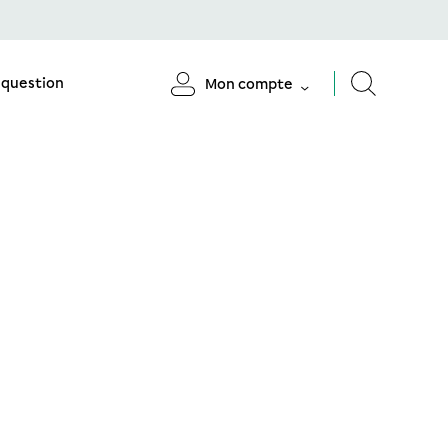
 question
Mon compte