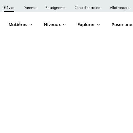
Élèves
Parents
Enseignants
Zone d’entraide
Allofrançais
Matières
Niveaux
Explorer
Poser une